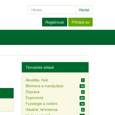
Hledat
Registrovat
Přihlásit se
Tématické oblasti
Akustika, hluk
7
Břemena a manipulace
19
Doprava
3
Ergonomie
62
Fyziologie a cvičení
12
Havárie, terorismus
5