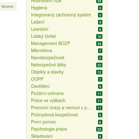
Hodnocení rizik
34
r Skřehot
Hygiena
5
Integrovaný záchranný systém
3
Lešení
4
Lesnictví
6
Lidský činitel
18
Management BOZP
34
Mikroklima
7
Nanobezpečnost
2
Nebezpečné látky
22
Objekty a stavby
12
OOPP
7
Osvětlení
8
Požární ochrana
11
Práce ve výškách
11
Pracovní úrazy a nemoci z povolání
11
Průmyslová bezpečnost
6
První pomoc
6
Psychologie práce
23
Skladování
8