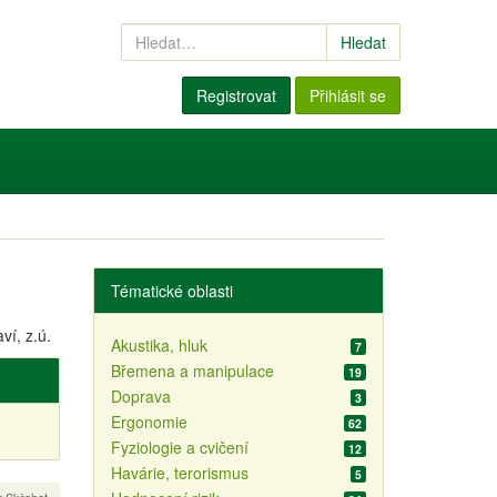
Hledat
Registrovat
Přihlásit se
Tématické oblasti
í, z.ú.
Akustika, hluk
7
Břemena a manipulace
19
Doprava
3
Ergonomie
62
Fyziologie a cvičení
12
Havárie, terorismus
5