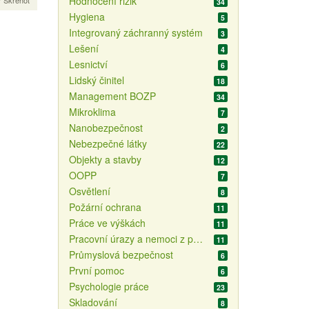
Hodnocení rizik
r Skřehot
34
Hygiena
5
Integrovaný záchranný systém
3
Lešení
4
Lesnictví
6
Lidský činitel
18
Management BOZP
34
Mikroklima
7
Nanobezpečnost
2
Nebezpečné látky
22
Objekty a stavby
12
OOPP
7
Osvětlení
8
Požární ochrana
11
Práce ve výškách
11
Pracovní úrazy a nemoci z povolání
11
Průmyslová bezpečnost
6
První pomoc
6
Psychologie práce
23
Skladování
8