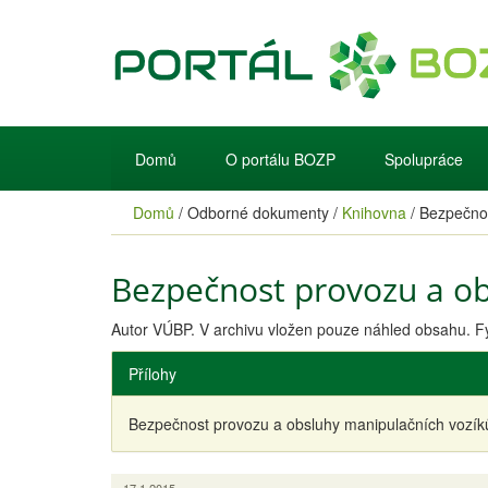
Domů
O portálu BOZP
Spolupráce
Domů
/
Odborné dokumenty
/
Knihovna
/
Bezpečnos
Bezpečnost provozu a ob
Autor VÚBP. V archivu vložen pouze náhled obsahu. Fy
Přílohy
Bezpečnost provozu a obsluhy manipulačních vozí